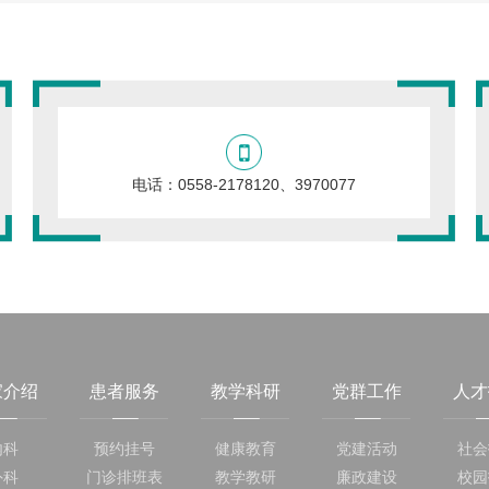
电话：0558-2178120、3970077
家介绍
患者服务
教学科研
党群工作
人才
内科
预约挂号
健康教育
党建活动
社会
外科
门诊排班表
教学教研
廉政建设
校园