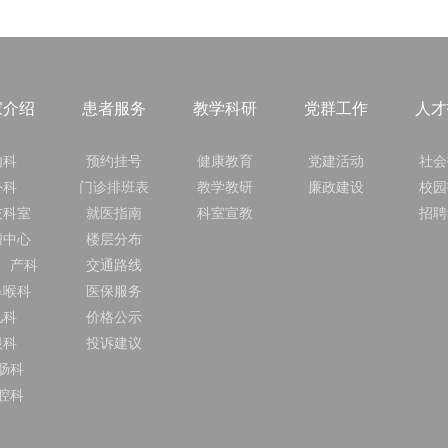
家介绍
患者服务
教学科研
党群工作
人才
内科
预约挂号
健康教育
党建活动
社会
外科
门诊排班表
教学教研
廉政建设
校园
技科室
就医指南
科室宣教
招聘
瘤中心
楼层分布
、产科
交通路线
鼻喉科
医保服务
儿科
价格公示
眼科
投诉建议
肠科
腔科