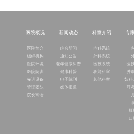
医院概况
新闻动态
科室介绍
专
医院简介
综合新闻
内科系统
组织机构
通知公告
外科系统
医院环境
老年健康科普
医技系统
医
医院院训
健康科普
职能科室
肿
先进设备
电子院刊
其他科室
妇科
管理团队
媒体报道
耳
院长寄语
肛
口