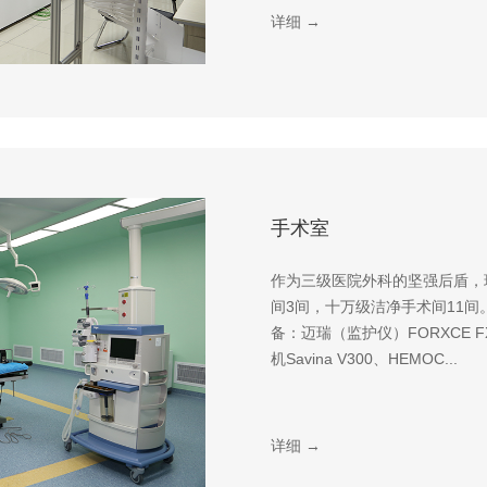
详细 →
手术室
作为三级医院外科的坚强后盾，
间3间，十万级洁净手术间11
备：迈瑞（监护仪）FORXCE FX-
机Savina V300、HEMOC...
详细 →