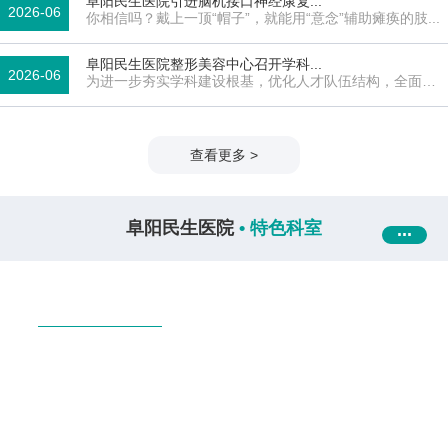
阜阳民生医院引进脑机接口神经康复...
2026-06
你相信吗？戴上一顶“帽子”，就能用“意念”辅助瘫痪的肢...
10
阜阳民生医院整形美容中心召开学科...
2026-06
为进一步夯实学科建设根基，优化人才队伍结构，全面提
升医...
06
查看更多 >
阜阳民生医院
• 特色科室
...
内科系统
外科系统
职能科室
肝病科
老年中心
精神心理科
普内科
皮肤科
中医康复科
肿瘤中心
内分泌科
重症医学科
急诊科
全科医疗科
儿科
肾内科
消化内科
神经内科