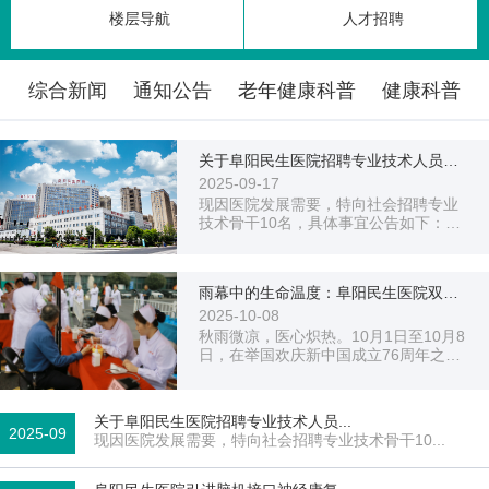
楼层导航
人才招聘
综合新闻
通知公告
老年健康科普
健康科普
关于阜阳民生医院招聘专业技术人员的
公告
2025-09-17
现因医院发展需要，特向社会招聘专业
技术骨干10名，具体事宜公告如下：
一、招聘岗位及人数...
雨幕中的生命温度：阜阳民生医院双节
义诊绘就健...
2025-10-08
秋雨微凉，医心炽热。10月1日至10月8
日，在举国欢庆新中国成立76周年之
际，阜阳民生医院在门诊主楼前广场开
展了“双节同庆·健康同行”...
关于阜阳民生医院招聘专业技术人员...
2025-09
现因医院发展需要，特向社会招聘专业技术骨干10...
17