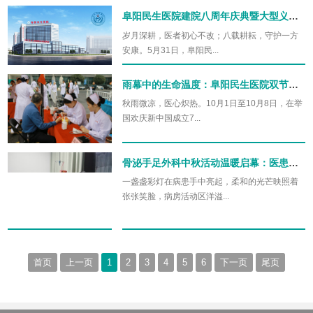
阜阳民生医院建院八周年庆典暨大型义诊活动顺利举行
岁月深耕，医者初心不改；八载耕耘，守护一方
安康。5月31日，阜阳民...
雨幕中的生命温度：阜阳民生医院双节义诊绘就健康暖心图景
秋雨微凉，医心炽热。10月1日至10月8日，在举
国欢庆新中国成立7...
骨泌手足外科中秋活动温暖启幕：医患同制灯笼共筑康复梦
一盏盏彩灯在病患手中亮起，柔和的光芒映照着
张张笑脸，病房活动区洋溢...
首页
上一页
1
2
3
4
5
6
下一页
尾页