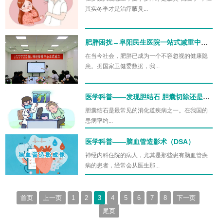
其实冬季才是治疗腋臭...
肥胖困扰→阜阳民生医院一站式减重中心来帮您
在当今社会，肥胖已成为一个不容忽视的健康隐
患。据国家卫健委数据，我...
医学科普——发现胆结石 胆囊切除还是保留
胆囊结石是最常见的消化道疾病之一。在我国的
患病率约...
医学科普——脑血管造影术（DSA）
神经内科住院的病人，尤其是那些患有脑血管疾
病的患者，经常会从医生那...
首页
上一页
1
2
3
4
5
6
7
8
下一页
尾页